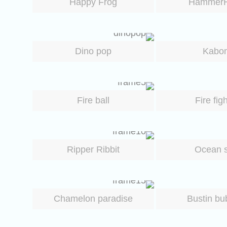
Happy Frog
Hammer
Dino pop
Kabo
Fire ball
Fire fig
Ripper Ribbit
Ocean s
Chamelon paradise
Bustin bu