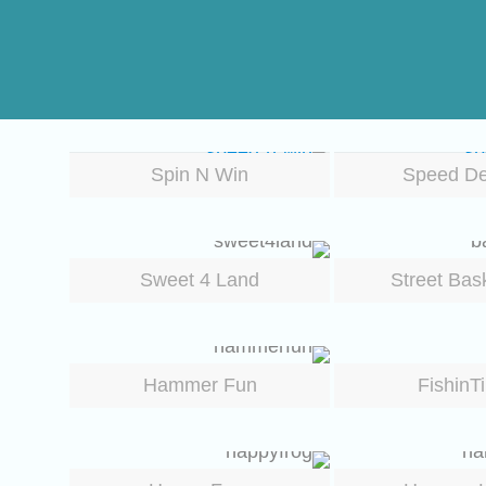
Spin N Win
Speed D
Sweet 4 Land
Street Bask
Hammer Fun
FishinT