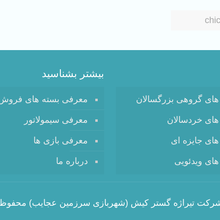
chi
بیشتر بشناسید
های گروهی بزرگسالان
معرفی بسته های فروش
های خردسالان
معرفی سیمولاتور
های جایزه ای
معرفی بازی ها
های ویدئویی
درباره ما
 تیراژه گستر کیش (شهربازی سرزمین عجایب) محفوظ می باشد. 1396 -1397.