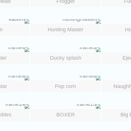
Head
Frogger
Fu
m
Hunting Master
Ho
hter
Ducky splash
Eje
tar
Pop corn
Naught
bbles
BOXER
Big 