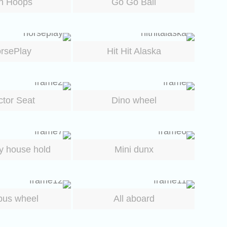
n Hoops
Go Go Ball
rsePlay
Hit Hit Alaska
ctor Seat
Dino wheel
y house hold
Mini dunx
bus wheel
All aboard