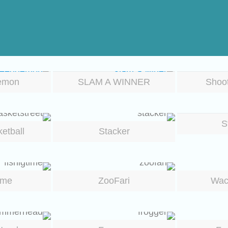
emon
SLAM A WINNER
Shoo
S
etball
Stacker
ime
ZooFari
Wac